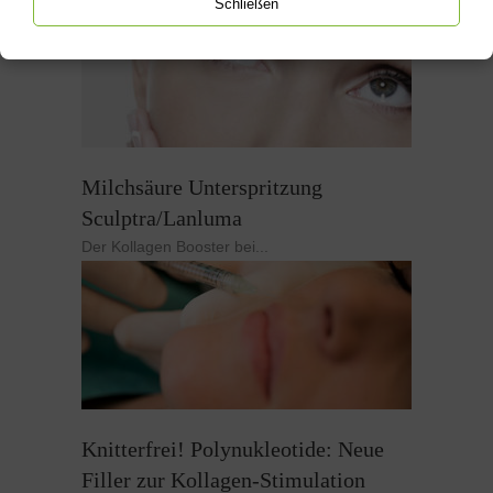
Schließen
Milchsäure Unterspritzung
Sculptra/Lanluma
Der Kollagen Booster bei...
Knitterfrei! Polynukleotide: Neue
Filler zur Kollagen-Stimulation