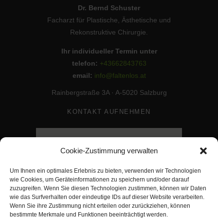
Dr. Bernd Schuster
Facharzt für Plastische, Ästhetische und
Rekonstruktive Chirurgie.
Ihr individueller Termin unter
telefon:
+43662843763
email:
info@faltenlos.at
Rainbergstraße 3A · A-5020 Salzburg
KONTAKT AUFNEHMEN
Cookie-Zustimmung verwalten
Um Ihnen ein optimales Erlebnis zu bieten, verwenden wir Technologien
wie Cookies, um Geräteinformationen zu speichern und/oder darauf
zuzugreifen. Wenn Sie diesen Technologien zustimmen, können wir Daten
wie das Surfverhalten oder eindeutige IDs auf dieser Website verarbeiten.
Wenn Sie ihre Zustimmung nicht erteilen oder zurückziehen, können
bestimmte Merkmale und Funktionen beeinträchtigt werden.