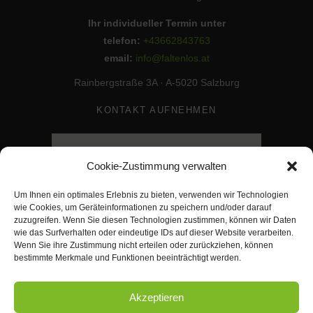
Ihr individueller Termin unter
telefon:
+43662843763
email:
info@faltenlos.at
Rainbergstraße 3A · A-5020 Salzburg
KONTAKT AUFNEHMEN
Cookie-Zustimmung verwalten
Um Ihnen ein optimales Erlebnis zu bieten, verwenden wir Technologien
wie Cookies, um Geräteinformationen zu speichern und/oder darauf
zuzugreifen. Wenn Sie diesen Technologien zustimmen, können wir Daten
wie das Surfverhalten oder eindeutige IDs auf dieser Website verarbeiten.
Wenn Sie ihre Zustimmung nicht erteilen oder zurückziehen, können
bestimmte Merkmale und Funktionen beeinträchtigt werden.
Akzeptieren