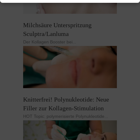
Milchsäure Unterspritzung
Sculptra/Lanluma
Der Kollagen Booster bei...
Knitterfrei! Polynukleotide: Neue
Filler zur Kollagen-Stimulation
HOT Topic: polymerisierte Polynukleotide...