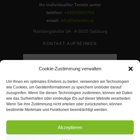
Ihr individueller Termin unter
telefon:
+43662843763
email:
info@faltenlos.at
Rainbergstraße 3A · A-5020 Salzburg
KONTAKT AUFNEHMEN
Cookie-Zustimmung verwalten
Um Ihnen ein optimales Erlebnis zu bieten, verwenden wir Technologien
wie Cookies, um Geräteinformationen zu speichern und/oder darauf
zuzugreifen. Wenn Sie diesen Technologien zustimmen, können wir Daten
wie das Surfverhalten oder eindeutige IDs auf dieser Website verarbeiten.
Wenn Sie ihre Zustimmung nicht erteilen oder zurückziehen, können
bestimmte Merkmale und Funktionen beeinträchtigt werden.
Akzeptieren
Suchen