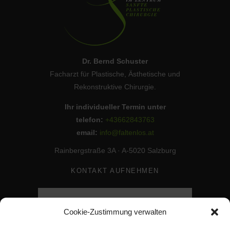
Dr. Bernd Schuster
Facharzt für Plastische, Ästhetische und
Rekonstruktive Chirurgie.
Ihr individueller Termin unter
telefon:
+43662843763
email:
info@faltenlos.at
Rainbergstraße 3A · A-5020 Salzburg
KONTAKT AUFNEHMEN
Cookie-Zustimmung verwalten