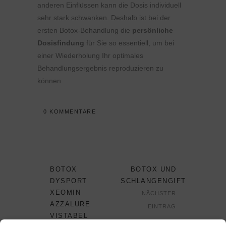
anderen Einflüssen kann die Dosis individuell
sehr stark schwanken. Deshalb ist bei der
ersten Botox-Behandlung die
persönliche
Dosisfindung
für Sie so essentiell, um bei
einer Wiederholung Ihr optimales
Behandlungsergebnis reproduzieren zu
können.
0 KOMMENTARE
BOTOX
BOTOX UND
DYSPORT
SCHLANGENGIFT
XEOMIN
NÄCHSTER
AZZALURE
EINTRAG
VISTABEL